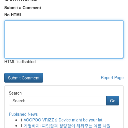
Submit a Comment
No HTML
HTML is disabled
Report Page
Search
Go
Published News
1
VOOPOO VRIZZ 2 Device might be your lat...
1
가평빠지: 짜릿함과 청량함이 채워주는 여름 낙원