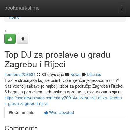
Home
bookmarkstime
Togg
navi
Home
1
Top DJ za proslave u gradu
Zagrebu i Rijeci
henrienut226531
83 days ago
News
Discuss
Tražite stručnjaka koji će učiniti vaše vjenčanje nezaboravnim?
Naš voditelj zabave je najbolji izbor za područje Zagreba i Rijeke.
S bogatim portfeljem i vrhunskom opremom, osiguravamo sjajnu
https://socialwebleads.com/story7001441/vrhunski-dj-za-svadbe-
u-gradu-zagrebu-i-rijeci
Comments
Who Upvoted
Comments