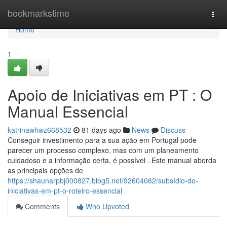
Home
bookmarkstime
Togg
navi
Home
1
Apoio de Iniciativas em PT : O
Manual Essencial
katrinawhwz668532
81 days ago
News
Discuss
Conseguir investimento para a sua ação em Portugal pode
parecer um processo complexo, mas com um planeamento
cuidadoso e a informação certa, é possível . Este manual aborda
as principais opções de
https://shaunarpbj000827.blog5.net/92604062/subsídio-de-
iniciativas-em-pt-o-roteiro-essencial
Comments
Who Upvoted