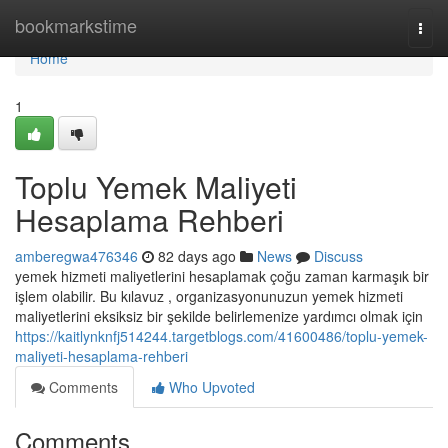
Home
bookmarkstime
Togg
navi
Home
1
Toplu Yemek Maliyeti
Hesaplama Rehberi
amberegwa476346
82 days ago
News
Discuss
yemek hizmeti maliyetlerini hesaplamak çoğu zaman karmaşık bir
işlem olabilir. Bu kılavuz , organizasyonunuzun yemek hizmeti
maliyetlerini eksiksiz bir şekilde belirlemenize yardımcı olmak için
https://kaitlynknfj514244.targetblogs.com/41600486/toplu-yemek-
maliyeti-hesaplama-rehberi
Comments
Who Upvoted
Comments