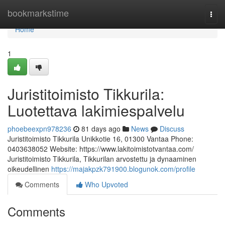
Home
bookmarkstime
Togg
navi
Home
1
Juristitoimisto Tikkurila:
Luotettava lakimiespalvelu
phoebeexpn978236
81 days ago
News
Discuss
Juristitoimisto Tikkurila Unikkotie 16, 01300 Vantaa Phone:
0403638052 Website: https://www.lakitoimistotvantaa.com/
Juristitoimisto Tikkurila, Tikkurilan arvostettu ja dynaaminen
oikeudellinen
https://majakpzk791900.blogunok.com/profile
Comments
Who Upvoted
Comments