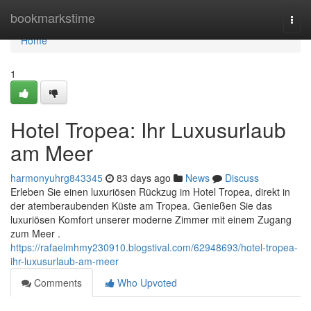
Home
bookmarkstime
Togg
navi
Home
1
Hotel Tropea: Ihr Luxusurlaub
am Meer
harmonyuhrg843345
83 days ago
News
Discuss
Erleben Sie einen luxuriösen Rückzug im Hotel Tropea, direkt in
der atemberaubenden Küste am Tropea. Genießen Sie das
luxuriösen Komfort unserer moderne Zimmer mit einem Zugang
zum Meer .
https://rafaelmhmy230910.blogstival.com/62948693/hotel-tropea-
ihr-luxusurlaub-am-meer
Comments
Who Upvoted