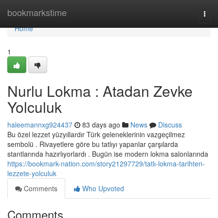
Home
bookmarkstime
Togg
navi
Home
1
Nurlu Lokma : Atadan Zevke
Yolculuk
haleemannxg924437
83 days ago
News
Discuss
Bu özel lezzet yüzyıllardır Türk geleneklerinin vazgeçilmez
sembolü . Rivayetlere göre bu tatlıyı yapanlar çarşılarda
stantlarında hazırlıyorlardı . Bugün ise modern lokma salonlarında
https://bookmark-nation.com/story21297729/tatlı-lokma-tarihten-
lezzete-yolculuk
Comments
Who Upvoted
Comments