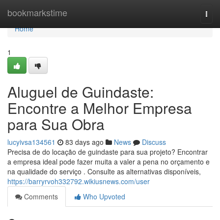
Home
bookmarkstime
Togg
navi
Home
1
Aluguel de Guindaste:
Encontre a Melhor Empresa
para Sua Obra
lucyivsa134561
83 days ago
News
Discuss
Precisa de do locação de guindaste para sua projeto? Encontrar
a empresa ideal pode fazer muita a valer a pena no orçamento e
na qualidade do serviço . Consulte as alternativas disponíveis,
https://barryrvoh332792.wikiusnews.com/user
Comments
Who Upvoted