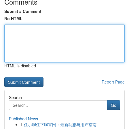
Comments
Submit a Comment
No HTML
HTML is disabled
Report Page
Search
Go
Published News
1
任小聊任下聊官网：最新动态与用户指南