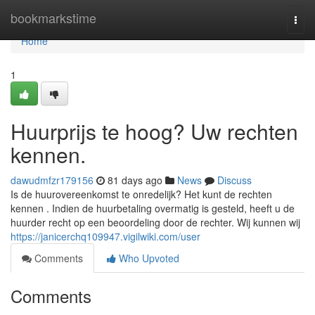
Home
bookmarkstime
Togg
navi
Home
1
Huurprijs te hoog? Uw rechten
kennen.
dawudmfzr179156
81 days ago
News
Discuss
Is de huurovereenkomst te onredelijk? Het kunt de rechten
kennen . Indien de huurbetaling overmatig is gesteld, heeft u de
huurder recht op een beoordeling door de rechter. Wij kunnen wij
https://janicerchq109947.vigilwiki.com/user
Comments
Who Upvoted
Comments