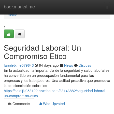
Home
bookmarkstime
Togg
navi
Home
1
Seguridad Laboral: Un
Compromiso Etico
fannietxme079643
84 days ago
News
Discuss
En la actualidad, la importancia de la seguridad y salud laboral se
ha convertido en un preocupación fundamental para las
empresas y los trabajadores. Una actitud proactiva que promueva
la concienciación sobre los
https://kaleijkj053122.arwebo.com/63146882/seguridad-laboral-
un-compromiso-etico
Comments
Who Upvoted