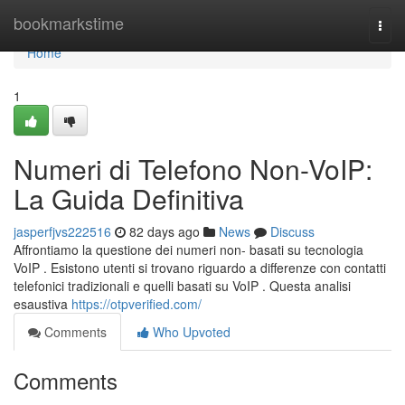
Home
bookmarkstime
Togg
navi
Home
1
Numeri di Telefono Non-VoIP:
La Guida Definitiva
jasperfjvs222516
82 days ago
News
Discuss
Affrontiamo la questione dei numeri non- basati su tecnologia
VoIP . Esistono utenti si trovano riguardo a differenze con contatti
telefonici tradizionali e quelli basati su VoIP . Questa analisi
esaustiva
https://otpverified.com/
Comments
Who Upvoted
Comments