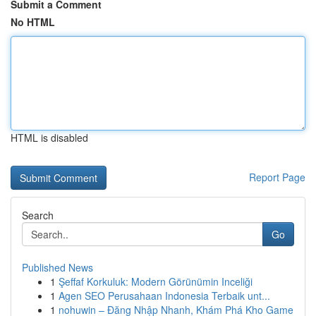
Submit a Comment
No HTML
HTML is disabled
Report Page
Search
Go
Published News
1
Şeffaf Korkuluk: Modern Görünümin Inceliği
1
Agen SEO Perusahaan Indonesia Terbaik unt...
1
nohuwin – Đăng Nhập Nhanh, Khám Phá Kho Game