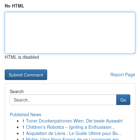
No HTML
HTML is disabled
Report Page
Search
Go
Published News
1
Toner Druckerpatronen Wien: Die beste Auswahl
1
Children’s Robotics – Igniting a Enthusiasm...
1
Acquisition de Liens : Le Guide Ultime pour Bo...
1
Mubis: Uma Nova Forma de se Locomover em