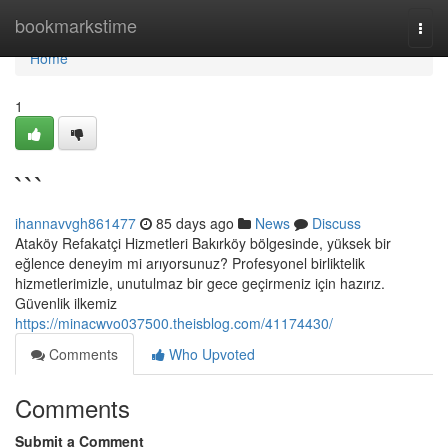
Home
bookmarkstime
Togg
navi
Home
1
```
ihannavvgh861477
85 days ago
News
Discuss
Ataköy Refakatçi Hizmetleri Bakırköy bölgesinde, yüksek bir
eğlence deneyim mi arıyorsunuz? Profesyonel birliktelik
hizmetlerimizle, unutulmaz bir gece geçirmeniz için hazırız.
Güvenlik ilkemiz
https://minacwvo037500.theisblog.com/41174430/
Comments
Who Upvoted
Comments
Submit a Comment