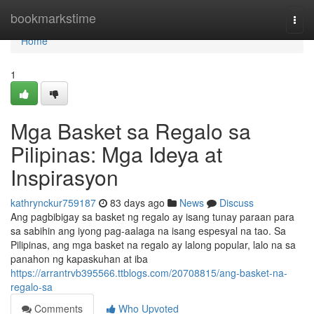
Home
bookmarkstime
Togg
navi
Home
1
Mga Basket sa Regalo sa
Pilipinas: Mga Ideya at
Inspirasyon
kathrynckur759187
83 days ago
News
Discuss
Ang pagbibigay sa basket ng regalo ay isang tunay paraan para
sa sabihin ang iyong pag-aalaga na isang espesyal na tao. Sa
Pilipinas, ang mga basket na regalo ay lalong popular, lalo na sa
panahon ng kapaskuhan at iba
https://arrantrvb395566.ttblogs.com/20708815/ang-basket-na-
regalo-sa
Comments
Who Upvoted