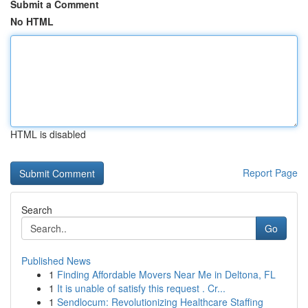
Submit a Comment
No HTML
HTML is disabled
Report Page
Search
Go
Published News
1
Finding Affordable Movers Near Me in Deltona, FL
1
It is unable of satisfy this request . Cr...
1
Sendlocum: Revolutionizing Healthcare Staffing