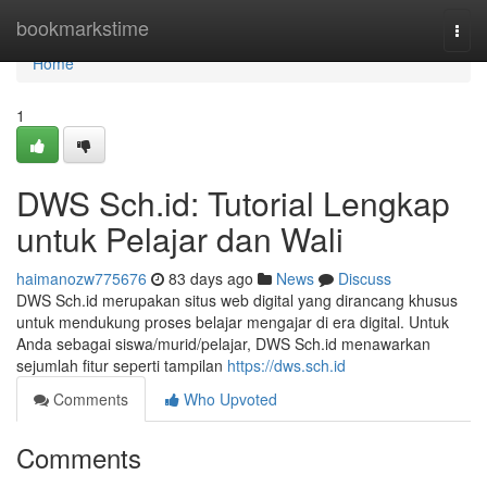
Home
bookmarkstime
Togg
navi
Home
1
DWS Sch.id: Tutorial Lengkap
untuk Pelajar dan Wali
haimanozw775676
83 days ago
News
Discuss
DWS Sch.id merupakan situs web digital yang dirancang khusus
untuk mendukung proses belajar mengajar di era digital. Untuk
Anda sebagai siswa/murid/pelajar, DWS Sch.id menawarkan
sejumlah fitur seperti tampilan
https://dws.sch.id
Comments
Who Upvoted
Comments