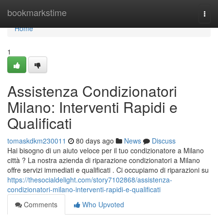
Home
bookmarkstime
Togg
navi
Home
1
Assistenza Condizionatori
Milano: Interventi Rapidi e
Qualificati
tomaskdkm230011
80 days ago
News
Discuss
Hai bisogno di un aiuto veloce per il tuo condizionatore a Milano
città ? La nostra azienda di riparazione condizionatori a Milano
offre servizi immediati e qualificati . Ci occupiamo di riparazioni su
https://thesocialdelight.com/story7102868/assistenza-
condizionatori-milano-interventi-rapidi-e-qualificati
Comments
Who Upvoted