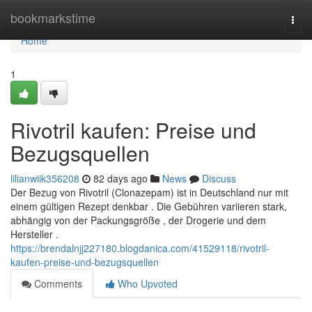
Home
bookmarkstime
Togg
navi
Home
1
Rivotril kaufen: Preise und
Bezugsquellen
lilianwiik356208
82 days ago
News
Discuss
Der Bezug von Rivotril (Clonazepam) ist in Deutschland nur mit
einem gültigen Rezept denkbar . Die Gebühren variieren stark,
abhängig von der Packungsgröße , der Drogerie und dem
Hersteller .
https://brendalnjj227180.blogdanica.com/41529118/rivotril-
kaufen-preise-und-bezugsquellen
Comments
Who Upvoted