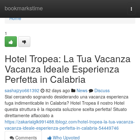
Home
bookmarkstime
Togg
navi
Home
1
Hotel Tropea: La Tua Vacanza
Vacanza Ideale Esperienza
Perfetta in Calabria
sashajzyo661392
82 days ago
News
Discuss
Stai cercando sognando desiderando una vacanza esperienza
fuga indimenticabile in Calabria? Hotel Tropea il nostro Hotel
questa struttura è la risposta soluzione scelta perfetta! Situato
direttamente affacciato a
https://zakarialglk991488.tblogz.com/hotel-tropea-la-tua-vacanza-
vacanza-ideale-esperienza-perfetta-in-calabria-54449746
Comments
Who Upvoted