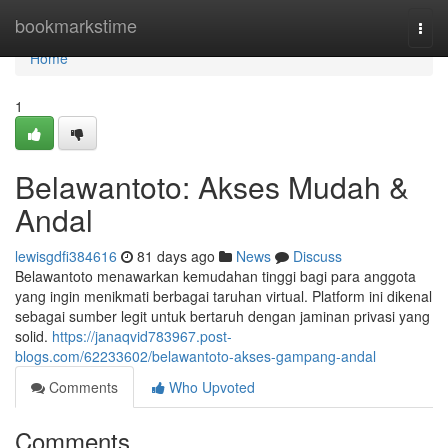
Home
bookmarkstime
Togg
navi
Home
1
Belawantoto: Akses Mudah &
Andal
lewisgdfi384616
81 days ago
News
Discuss
Belawantoto menawarkan kemudahan tinggi bagi para anggota
yang ingin menikmati berbagai taruhan virtual. Platform ini dikenal
sebagai sumber legit untuk bertaruh dengan jaminan privasi yang
solid.
https://janaqvid783967.post-
blogs.com/62233602/belawantoto-akses-gampang-andal
Comments
Who Upvoted
Comments