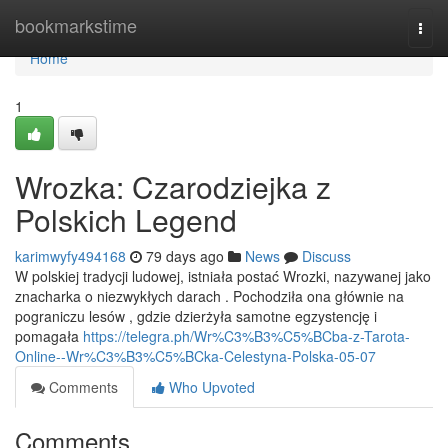
Home
bookmarkstime
Togg
navi
Home
1
Wrozka: Czarodziejka z
Polskich Legend
karimwyfy494168
79 days ago
News
Discuss
W polskiej tradycji ludowej, istniała postać Wrozki, nazywanej jako
znacharka o niezwykłych darach . Pochodziła ona głównie na
pograniczu lesów , gdzie dzierżyła samotne egzystencję i
pomagała
https://telegra.ph/Wr%C3%B3%C5%BCba-z-Tarota-
Online--Wr%C3%B3%C5%BCka-Celestyna-Polska-05-07
Comments
Who Upvoted
Comments