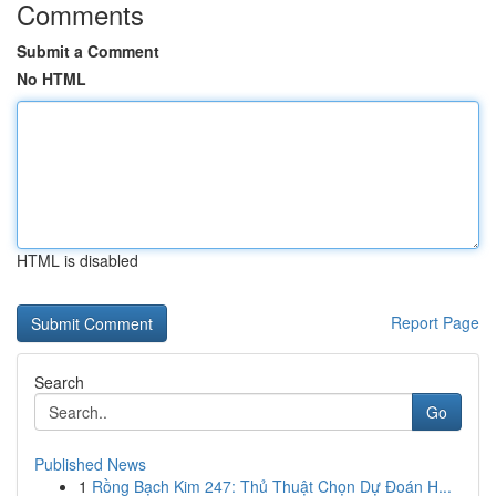
Comments
Submit a Comment
No HTML
HTML is disabled
Report Page
Search
Go
Published News
1
Rồng Bạch Kim 247: Thủ Thuật Chọn Dự Đoán H...