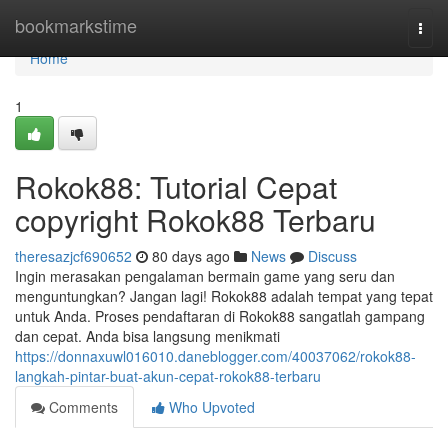
Home
bookmarkstime
Togg
navi
Home
1
Rokok88: Tutorial Cepat
copyright Rokok88 Terbaru
theresazjcf690652
80 days ago
News
Discuss
Ingin merasakan pengalaman bermain game yang seru dan
menguntungkan? Jangan lagi! Rokok88 adalah tempat yang tepat
untuk Anda. Proses pendaftaran di Rokok88 sangatlah gampang
dan cepat. Anda bisa langsung menikmati
https://donnaxuwl016010.daneblogger.com/40037062/rokok88-
langkah-pintar-buat-akun-cepat-rokok88-terbaru
Comments
Who Upvoted