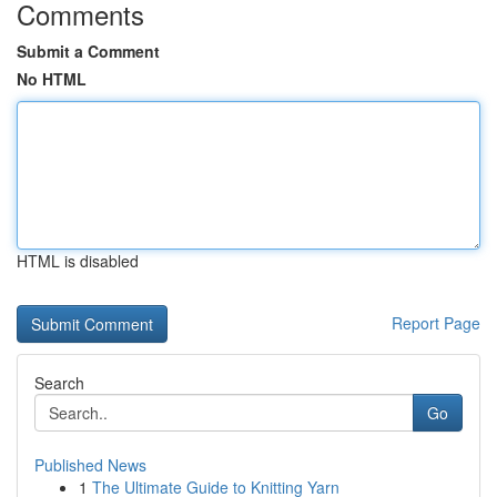
Comments
Submit a Comment
No HTML
HTML is disabled
Report Page
Search
Go
Published News
1
The Ultimate Guide to Knitting Yarn