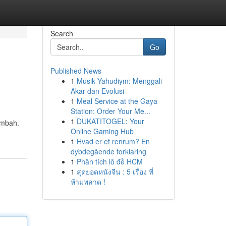
Search
Go
Published News
1
Musik Yahudiym: Menggali
Akar dan Evolusi
1
Meal Service at the Gaya
Station: Order Your Me...
1
DUKATITOGEL: Your
imbah.
Online Gaming Hub
1
Hvad er et renrum? En
dybdegående forklaring
1
Phân tích lô đề HCM
1
สุดยอดหนังจีน : 5 เรื่อง ที่
ห้ามพลาด !