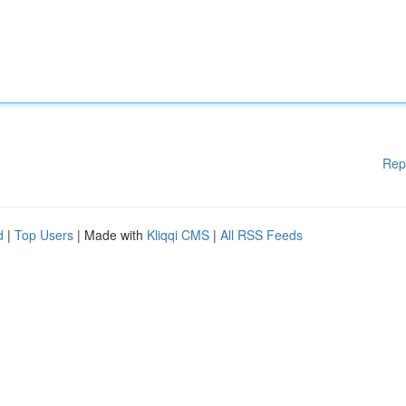
Rep
d
|
Top Users
| Made with
Kliqqi CMS
|
All RSS Feeds