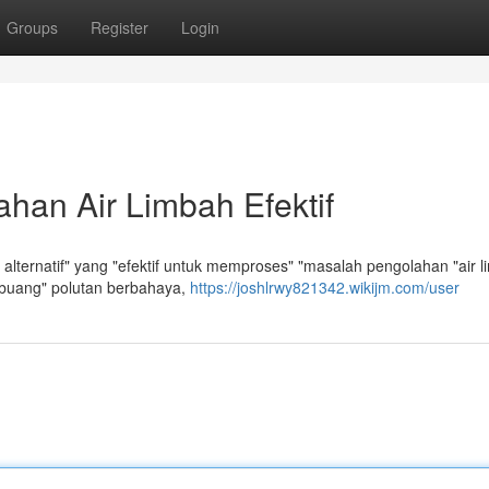
Groups
Register
Login
han Air Limbah Efektif
ernatif" yang "efektif untuk memproses" "masalah pengolahan "air l
mbuang" polutan berbahaya,
https://joshlrwy821342.wikijm.com/user