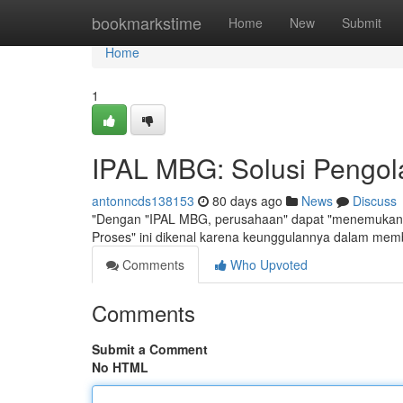
Home
bookmarkstime
Home
New
Submit
Home
1
IPAL MBG: Solusi Pengola
antonncds138153
80 days ago
News
Discuss
"Dengan "IPAL MBG, perusahaan" dapat "menemukan alt
Proses" ini dikenal karena keunggulannya dalam me
Comments
Who Upvoted
Comments
Submit a Comment
No HTML