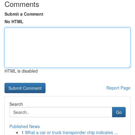
Comments
Submit a Comment
No HTML
HTML is disabled
Report Page
Search
Go
Published News
1
What a car or truck transponder chip indicates ...