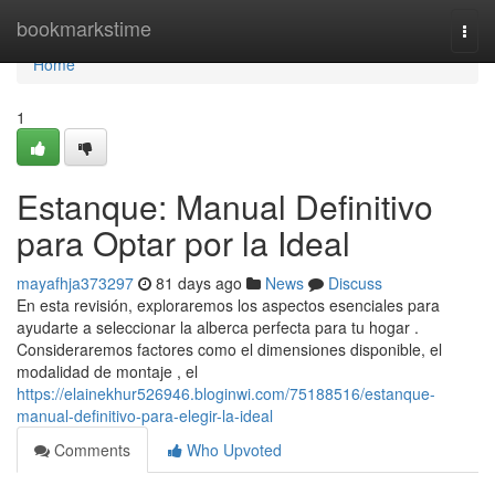
Home
bookmarkstime
Togg
navi
Home
1
Estanque: Manual Definitivo
para Optar por la Ideal
mayafhja373297
81 days ago
News
Discuss
En esta revisión, exploraremos los aspectos esenciales para
ayudarte a seleccionar la alberca perfecta para tu hogar .
Consideraremos factores como el dimensiones disponible, el
modalidad de montaje , el
https://elainekhur526946.bloginwi.com/75188516/estanque-
manual-definitivo-para-elegir-la-ideal
Comments
Who Upvoted