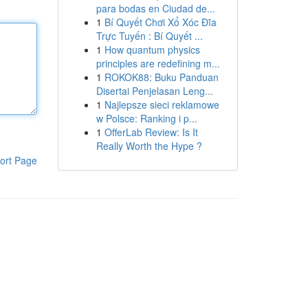
para bodas en Ciudad de...
1
Bí Quyết Chơi Xổ Xóc Đĩa
Trực Tuyến : Bí Quyết ...
1
How quantum physics
principles are redefining m...
1
ROKOK88: Buku Panduan
Disertai Penjelasan Leng...
1
Najlepsze sieci reklamowe
w Polsce: Ranking i p...
1
OfferLab Review: Is It
Really Worth the Hype ?
ort Page