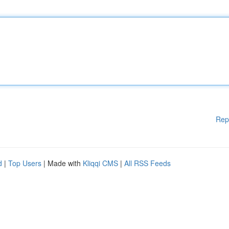
Rep
d
|
Top Users
| Made with
Kliqqi CMS
|
All RSS Feeds