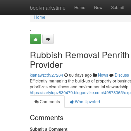
Home
bookmarkstime
Home
New
Submit
Home
1
Rubbish Removal Penrith
Provider
kianawzcd927264
80 days ago
News
Discuss
Efficiently managing the build‑up of property or busine
prioritizes cleanliness and environmental stewardship,
https://carlyiepz830470.blogadvize.com/49878365/exper
Comments
Who Upvoted
Comments
Submit a Comment