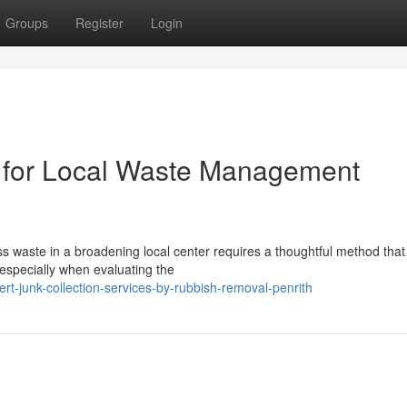
Groups
Register
Login
 for Local Waste Management
ss waste in a broadening local center requires a thoughtful method that
 especially when evaluating the
t-junk-collection-services-by-rubbish-removal-penrith