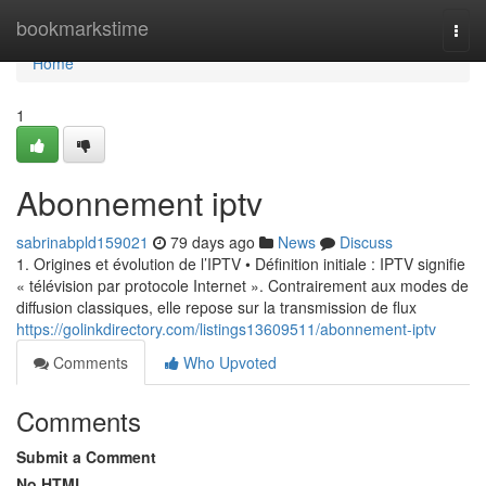
Home
bookmarkstime
Togg
navi
Home
1
Abonnement iptv
sabrinabpld159021
79 days ago
News
Discuss
1. Origines et évolution de l’IPTV • Définition initiale : IPTV signifie
« télévision par protocole Internet ». Contrairement aux modes de
diffusion classiques, elle repose sur la transmission de flux
https://golinkdirectory.com/listings13609511/abonnement-iptv
Comments
Who Upvoted
Comments
Submit a Comment
No HTML