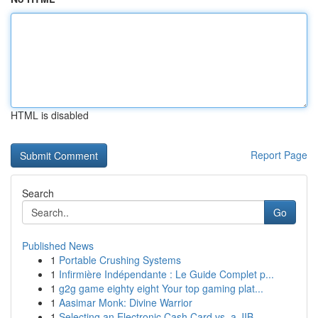
HTML is disabled
Report Page
Search
Go
Published News
1
Portable Crushing Systems
1
Infirmière Indépendante : Le Guide Complet p...
1
g2g game eighty eight Your top gaming plat...
1
Aasimar Monk: Divine Warrior
1
Selecting an Electronic Cash Card vs. a JIB...