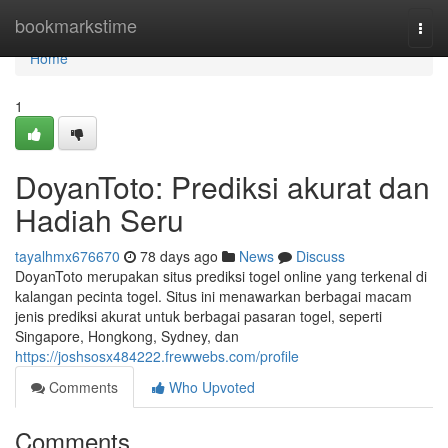
Home
bookmarkstime
Togg
navi
Home
1
DoyanToto: Prediksi akurat dan
Hadiah Seru
tayalhmx676670
78 days ago
News
Discuss
DoyanToto merupakan situs prediksi togel online yang terkenal di
kalangan pecinta togel. Situs ini menawarkan berbagai macam
jenis prediksi akurat untuk berbagai pasaran togel, seperti
Singapore, Hongkong, Sydney, dan
https://joshsosx484222.frewwebs.com/profile
Comments
Who Upvoted
Comments