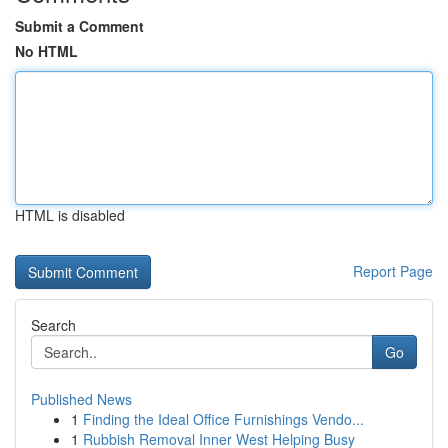
Submit a Comment
No HTML
HTML is disabled
Report Page
Search
Go
Published News
1
Finding the Ideal Office Furnishings Vendo...
1
Rubbish Removal Inner West Helping Busy