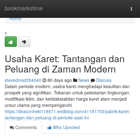
Home
bookmarkstime
Togg
navi
Home
1
Usaha Karet: Tantangan dan
Peluang di Zaman Modern
stevedmsd354040
80 days ago
News
Discuss
Dalam periode modern, usaha karet menghadapi kesulitan dan
prospek yang signifikan. Tekanan untuk pelestarian lingkungan,
modifikasi iklim, dan ketidakstabilan harga karet alam menjadi
unsur utama yang mempengaruhi
https://deaconheki118571.eedblog.com/41181703/pabrik-karet-
tantangan-dan-peluang-di-periode-saat-ini
Comments
Who Upvoted