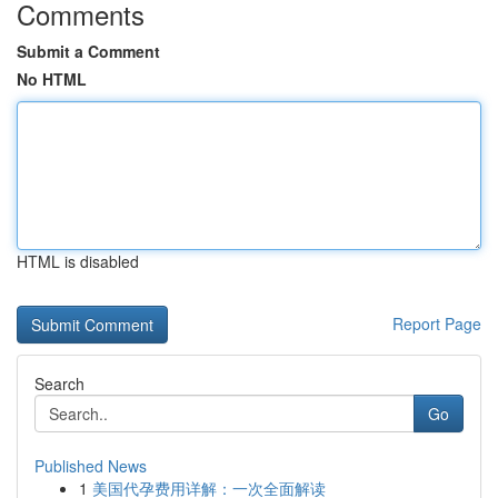
Comments
Submit a Comment
No HTML
HTML is disabled
Report Page
Search
Go
Published News
1
美国代孕费用详解：一次全面解读