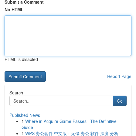
Submit a Comment
No HTML
HTML is disabled
Report Page
Search
Go
Published News
1
Where in Acquire Game Passes –The Definitive
Guide
1
WPS 办公套件 中文版：无偿 办公 软件 深度 分析