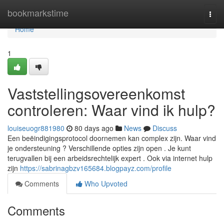
Home
bookmarkstime
Togg
navi
Home
1
Vaststellingsovereenkomst
controleren: Waar vind ik hulp?
louiseuogr881980
80 days ago
News
Discuss
Een beëindigingsprotocol doornemen kan complex zijn. Waar vind
je ondersteuning ? Verschillende opties zijn open . Je kunt
terugvallen bij een arbeidsrechtelijk expert . Ook via internet hulp
zijn
https://sabrinagbzv165684.blogpayz.com/profile
Comments
Who Upvoted
Comments