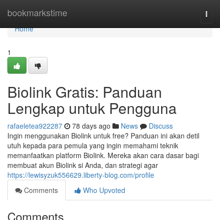
Home
bookmarkstime
Togg
navi
Home
1
Biolink Gratis: Panduan
Lengkap untuk Pengguna
rafaeletea922287
78 days ago
News
Discuss
Ingin menggunakan Biolink untuk free? Panduan ini akan detil
utuh kepada para pemula yang ingin memahami teknik
memanfaatkan platform Biolink. Mereka akan cara dasar bagi
membuat akun Biolink si Anda, dan strategi agar
https://lewisyzuk556629.liberty-blog.com/profile
Comments
Who Upvoted
Comments