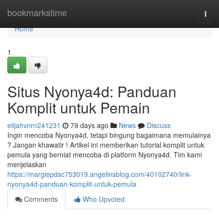
Home
bookmarkstime
Togg
navi
Home
1
Situs Nyonya4d: Panduan
Komplit untuk Pemain
elijahvnrn241231
79 days ago
News
Discuss
Ingin mencoba Nyonya4d, tetapi bingung bagaimana memulainya
? Jangan khawatir ! Artikel ini memberikan tutorial komplit untuk
pemula yang berniat mencoba di platform Nyonya4d. Tim kami
menjelaskan
https://margiepdsc753019.angelinsblog.com/40102740/link-
nyonya4d-panduan-komplit-untuk-pemula
Comments
Who Upvoted