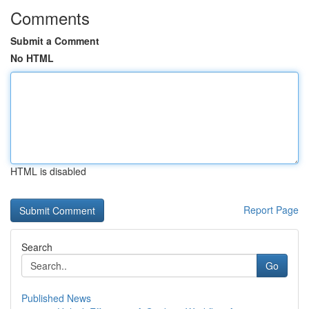
Comments
Submit a Comment
No HTML
HTML is disabled
Report Page
Search
Go
Published News