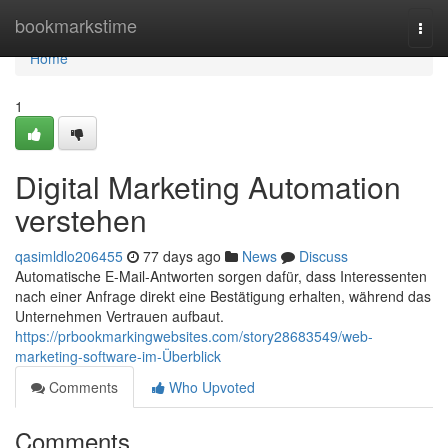
Home
bookmarkstime
Togg
navi
Home
1
Digital Marketing Automation
verstehen
qasimldlo206455
77 days ago
News
Discuss
Automatische E-Mail-Antworten sorgen dafür, dass Interessenten
nach einer Anfrage direkt eine Bestätigung erhalten, während das
Unternehmen Vertrauen aufbaut.
https://prbookmarkingwebsites.com/story28683549/web-
marketing-software-im-Überblick
Comments
Who Upvoted
Comments