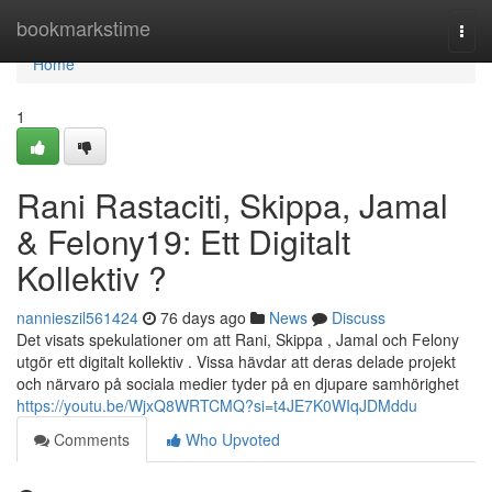
Home
bookmarkstime
Togg
navi
Home
1
Rani Rastaciti, Skippa, Jamal
& Felony19: Ett Digitalt
Kollektiv ?
nannieszil561424
76 days ago
News
Discuss
Det visats spekulationer om att Rani, Skippa , Jamal och Felony
utgör ett digitalt kollektiv . Vissa hävdar att deras delade projekt
och närvaro på sociala medier tyder på en djupare samhörighet
https://youtu.be/WjxQ8WRTCMQ?si=t4JE7K0WIqJDMddu
Comments
Who Upvoted