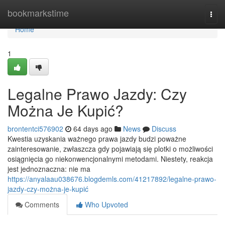
Home
bookmarkstime
Togg
navi
Home
1
Legalne Prawo Jazdy: Czy
Można Je Kupić?
brontentci576902
64 days ago
News
Discuss
Kwestia uzyskania ważnego prawa jazdy budzi poważne
zainteresowanie, zwłaszcza gdy pojawiają się plotki o możliwości
osiągnięcia go niekonwencjonalnymi metodami. Niestety, reakcja
jest jednoznaczna: nie ma
https://anyalaau038676.blogdemls.com/41217892/legalne-prawo-
jazdy-czy-można-je-kupić
Comments
Who Upvoted