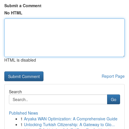
Submit a Comment
No HTML
HTML is disabled
Report Page
Search
Go
Published News
1
Aryaka WAN Optimization: A Comprehensive Guide
1
Unlocking Turkish Citizenship: A Gateway to Glo...