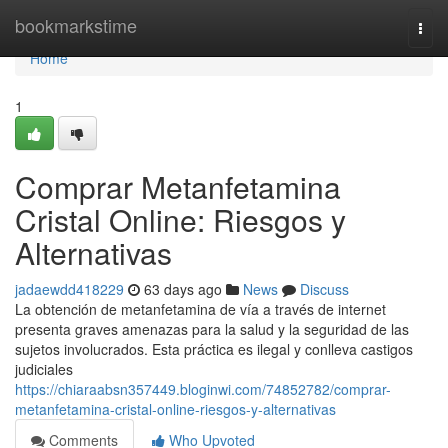
Home
bookmarkstime
Togg
navi
Home
1
Comprar Metanfetamina
Cristal Online: Riesgos y
Alternativas
jadaewdd418229
63 days ago
News
Discuss
La obtención de metanfetamina de vía a través de internet
presenta graves amenazas para la salud y la seguridad de las
sujetos involucrados. Esta práctica es ilegal y conlleva castigos
judiciales
https://chiaraabsn357449.bloginwi.com/74852782/comprar-
metanfetamina-cristal-online-riesgos-y-alternativas
Comments
Who Upvoted