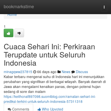
Home
bookmarkstime
Togg
navi
Home
1
Cuaca Sehari Ini: Perkiraan
Terupdate untuk Seluruh
Indonesia
minagqww237815
66 days ago
News
Discuss
Kabar terbaru mengenai suhu di Indonesia hari ini menunjukkan
perubahan yang signifikan di berbagai wilayah. Banyak daerah di
Jawa akan mengalami kenaikan panas, dengan potensi hujan
sedang di sore dan malam
https://keithcnaf897098.suomiblog.com/ramalan-sehari-ini-
prediksi-terkini-untuk-seluruh-indonesia-57311318
Comments
Who Upvoted