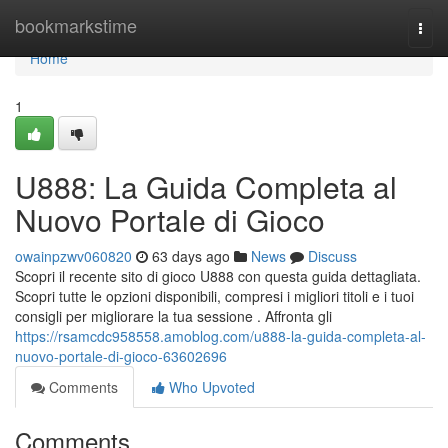
Home
bookmarkstime
Togg
navi
Home
1
U888: La Guida Completa al
Nuovo Portale di Gioco
owainpzwv060820
63 days ago
News
Discuss
Scopri il recente sito di gioco U888 con questa guida dettagliata.
Scopri tutte le opzioni disponibili, compresi i migliori titoli e i tuoi
consigli per migliorare la tua sessione . Affronta gli
https://rsamcdc958558.amoblog.com/u888-la-guida-completa-al-
nuovo-portale-di-gioco-63602696
Comments
Who Upvoted
Comments