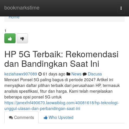
Home
bookmarkstime
Togg
navi
Home
1
HP 5G Terbaik: Rekomendasi
dan Bandingkan Saat Ini
keziahawx907089
61 days ago
News
Discuss
Mencari Ponsel 5G paling bagus di periode 2024? Artikel ini
menyajikan daftar pilihan terbaik dari perusahaan HP, termasuk
analisis spesifikasi, fitur dan harga. Kami telah menjelaskan
beberapa opsi ponsel 5G untuk
https://janexfnf490670.laowaiblog.com/40081618/hp-teknologi-
unggul-ulasan-dan-perbandingan-saat-ini
Comments
Who Upvoted