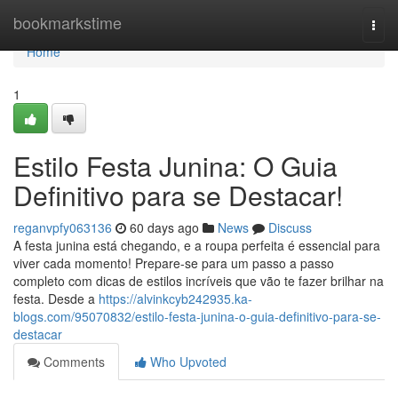
Home
bookmarkstime
Togg
navi
Home
1
Estilo Festa Junina: O Guia
Definitivo para se Destacar!
reganvpfy063136
60 days ago
News
Discuss
A festa junina está chegando, e a roupa perfeita é essencial para
viver cada momento! Prepare-se para um passo a passo
completo com dicas de estilos incríveis que vão te fazer brilhar na
festa. Desde a
https://alvinkcyb242935.ka-
blogs.com/95070832/estilo-festa-junina-o-guia-definitivo-para-se-
destacar
Comments
Who Upvoted