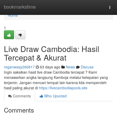
Home
bookmarkstime
Togg
navi
Home
1
Live Draw Cambodia: Hasil
Tercepat & Akurat
reganwaqy266817
63 days ago
News
Discuss
Ingin saksikan hasil live draw Cambodia tercepat ? Kami
menawarkan angka langsung Kamboja melalui ketepatan yang
terjamin. Jangan mencari tempat lain karena kita memperoleh
hasil paling akurat di
https://livecambodiapools.site
Comments
Who Upvoted
Comments