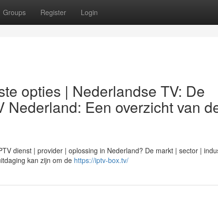
Groups
Register
Login
te opties | Nederlandse TV: De
V Nederland: Een overzicht van d
 dienst | provider | oplossing in Nederland? De markt | sector | indus
n uitdaging kan zijn om de
https://iptv-box.tv/