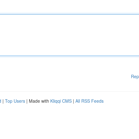
Rep
d
|
Top Users
| Made with
Kliqqi CMS
|
All RSS Feeds