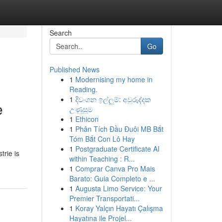
Search
Go
Published News
1
Modernising my home in
Reading.
1
දිවංගන ඉල්ලුම්: අවුරුද්දක
e
උණුසුම
1
Ethicon
1
Phân Tích Đầu Đuôi MB Bắt
Tóm Bắt Con Lô Hay
1
Postgraduate Certificate AI
trie is
within Teaching : R...
1
Comprar Canva Pro Mais
Barato: Guia Completo e ...
1
Augusta Limo Service: Your
Premier Transportati...
1
Koray Yalçın Hayatı Çalışma
Hayatına ile Projel...