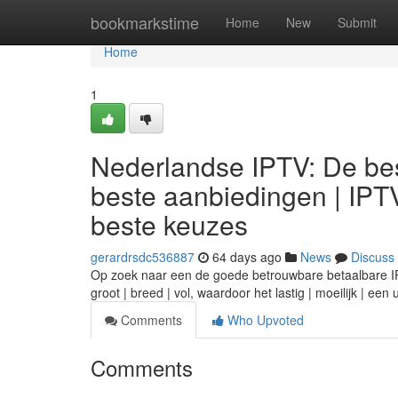
Home
bookmarkstime
Home
New
Submit
Home
1
Nederlandse IPTV: De bes
beste aanbiedingen | IPT
beste keuzes
gerardrsdc536887
64 days ago
News
Discuss
Op zoek naar een de goede betrouwbare betaalbare IPTV
groot | breed | vol, waardoor het lastig | moeilijk | ee
Comments
Who Upvoted
Comments