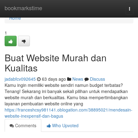
Home
bookmarkstime
Togg
navi
Home
1
Buat Website Murah dan
Kualitas
jadabfcv092645
63 days ago
News
Discuss
Kamu ingin memiliki website sendiri namun budget terbatas?
Tenang! Sekarang ini banyak sekali pilihan untuk mendapatkan
website murah dan berkualitas. Kamu bisa mempertimbangkan
layanan pembuatan website online yang
https://franceshcsy981141.oblogation.com/38895021/mendesain-
website-inexpensif-dan-bagus
Comments
Who Upvoted