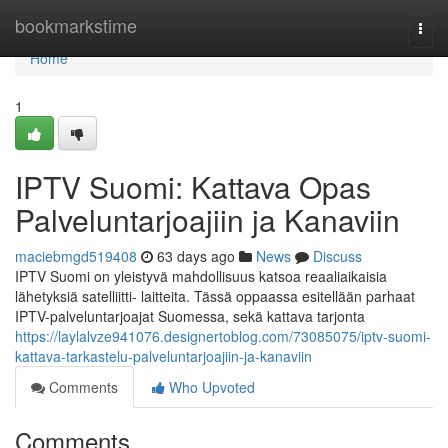
Home
bookmarkstime
Togg
navi
Home
1
IPTV Suomi: Kattava Opas
Palveluntarjoajiin ja Kanaviin
maciebmgd519408
63 days ago
News
Discuss
IPTV Suomi on yleistyvä mahdollisuus katsoa reaaliaikaisia
lähetyksiä satelliitti- laitteita. Tässä oppaassa esitellään parhaat
IPTV-palveluntarjoajat Suomessa, sekä kattava tarjonta
https://laylalvze941076.designertoblog.com/73085075/iptv-suomi-
kattava-tarkastelu-palveluntarjoajiin-ja-kanaviin
Comments
Who Upvoted
Comments