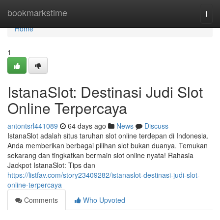
Home
bookmarkstime
Togg
navi
Home
1
IstanaSlot: Destinasi Judi Slot
Online Terpercaya
antontsrl441089
64 days ago
News
Discuss
IstanaSlot adalah situs taruhan slot online terdepan di Indonesia.
Anda memberikan berbagai pilihan slot bukan duanya. Temukan
sekarang dan tingkatkan bermain slot online nyata! Rahasia
Jackpot IstanaSlot: Tips dan
https://listfav.com/story23409282/istanaslot-destinasi-judi-slot-
online-terpercaya
Comments
Who Upvoted