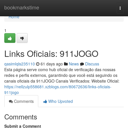
Home
bookmarkstime
Togg
navi
Home
1
Links Oficiais: 911JOGO
qasimlqls235110
61 days ago
News
Discuss
Esta página serve como hub oficial de verificação das nossas
redes e perfis externos, garantindo que você está seguindo os
canais oficiais da 911JOGO Canais Verificados: Website Oficial:
https://nellzulp558681.xzblogs.com/80672636/links-oficiais-
911jogo
Comments
Who Upvoted
Comments
Submit a Comment