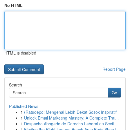
No HTML
HTML is disabled
Report Page
Search
Go
Published News
1
{Ratudepo: Mengenal Lebih Dekat Sosok Inspiratif
1
Unlock Email Marketing Mastery: A Complete Trai...
1
Despacho Abogado de Derecho Laboral en Sevil...
1
Finding the Right Laguna Beach Auto Body Shop f...