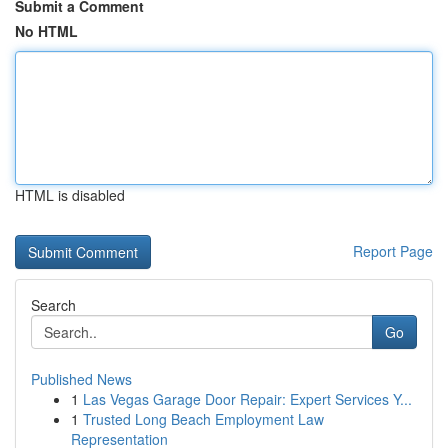
Submit a Comment
No HTML
HTML is disabled
Report Page
Search
Go
Published News
1
Las Vegas Garage Door Repair: Expert Services Y...
1
Trusted Long Beach Employment Law
Representation