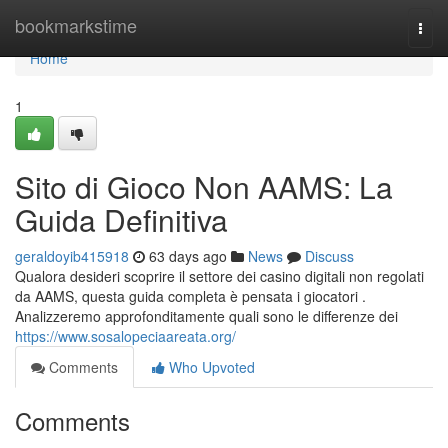
Home
bookmarkstime
Togg
navi
Home
1
Sito di Gioco Non AAMS: La
Guida Definitiva
geraldoyib415918
63 days ago
News
Discuss
Qualora desideri scoprire il settore dei casino digitali non regolati
da AAMS, questa guida completa è pensata i giocatori .
Analizzeremo approfonditamente quali sono le differenze dei
https://www.sosalopeciaareata.org/
Comments
Who Upvoted
Comments