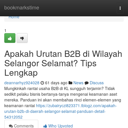
Home
bookmarkstime
Togg
navi
Home
1
Apakah Urutan B2B di Wilayah
Selangor Selamat? Tips
Lengkap
deannarhyz924028
61 days ago
News
Discuss
Mungkinkah rantai usaha B2B di KL sungguh terjamin? Tidak
sedikit pelaku bisnis bertanya-tanya mengenai keamanan aset
mereka. Panduan ini akan membahas rinci elemen-elemen yang
keamanan rantai
https://zubairyczi823371.tblogz.com/apakah-
urutan-b2b-di-daerah-selangor-selamat-panduan-detail-
54312052
Comments
Who Upvoted