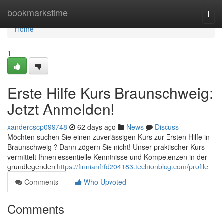
Home
bookmarkstime
Togg
navi
Home
1
Erste Hilfe Kurs Braunschweig:
Jetzt Anmelden!
xandercscp099748
62 days ago
News
Discuss
Möchten suchen Sie einen zuverlässigen Kurs zur Ersten Hilfe in
Braunschweig ? Dann zögern Sie nicht! Unser praktischer Kurs
vermittelt Ihnen essentielle Kenntnisse und Kompetenzen in der
grundlegenden
https://finnianfrfd204183.techionblog.com/profile
Comments
Who Upvoted
Comments